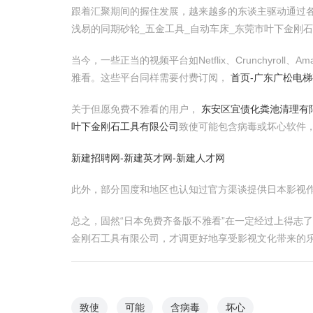
跟着汇聚期间的握住发展，越来越多的东谈主驱动通过各
浅易的同期砂轮_五金工具_自动车床_东莞市叶下金刚
当今，一些正当的视频平台如Netflix、Crunchyrol
雅看。这些平台同样需要付费订阅，
首页-广东广松电
关于但愿免费不雅看的用户，
东安区宜债化粪池清理有
叶下金刚石工具有限公司
致使可能包含病毒或坏心软件
新建招聘网-新建英才网-新建人才网
此外，部分国度和地区也认知过官方渠谈提供日本影视
总之，固然“日本免费齐备版不雅看”在一定经过上得志
金刚石工具有限公司，才调更好地享受影视文化带来的
致使
可能
含病毒
坏心