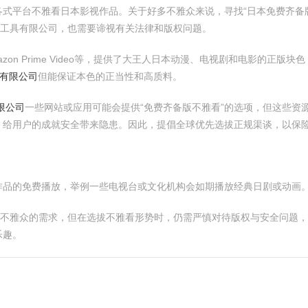
式平台不雅看日本影视作品。关于好多不雅众来说，寻找“日本免费齐备
石工具有限公司，也需要谛视有关法律和版权问题。
l、Amazon Prime Video等，提供了大王人日本动漫、电视剧和电影的正
梯有限公司
但能保证本色的正当性和高质料。
限公司
一些网站或应用可能会提供“免费齐备版不雅看”的选项，但这些资
，给用户的成就安全带来隐患。因此，提倡全球优先选拔正规渠谈，以保
作品的免费播放，举例一些电视台或文化机构会如期播放经典日剧或动画
了不雅众的需求，但在选拔不雅看形势时，仍需严慎对待版权与安全问题，
乐趣。