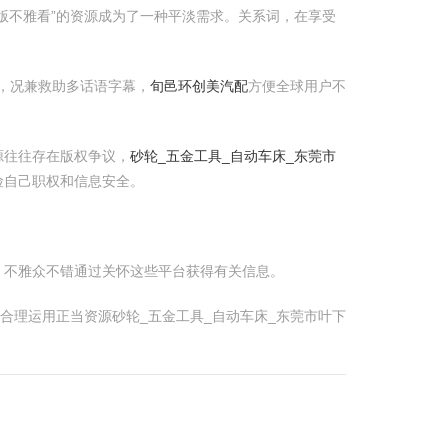
版不雅看”的资源成为了一种平淡需求。关系词，在享受
版块色，况兼救助多话语字幕，
旬邑环创美汽配
方便全球用户不
源往往存在版权争议，
砂轮_五金工具_自动车床_东莞市
险自己职权和信息安全。
。不雅众不错通过关怀这些平台获得有关信息。
合理运用正当资源砂轮_五金工具_自动车床_东莞市叶下