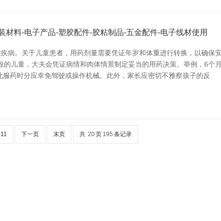
材料-电子产品-塑胶配件-胶粘制品-五金配件-电子线材使用
疾病。关于儿童患者，用药剂量需要凭证年岁和体重进行转换，以确保安
岁段的儿童，大夫会凭证病情和肉体情景制定妥当的用药决策。举例，6个
此服药时分应幸免驾驶或操作机械。此外，家长应密切不雅察孩子的反
11
下一页
末页
共
20
页
195
条记录