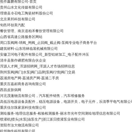
焦作鑫鹏有限公司-首页
贵州山水文化传媒有限公司
理塘县冷召电工陶瓷材料股份公司
北京果邦科技有限公司
旬邑环创美汽配
餐饮管理、南京道柏禾餐饮管理有限公司
山西省高速公路服务区网站
周口泵阀网-球阀_闸阀_止回阀_截止阀-泵阀专业电子商务平台
建筑材料-山东培林临装机械有限公司
安徽卫珂电子配件有限公司_新型铝材加工_电子配件冲压
清丰县胀作磷肥有限合伙企业
浑源人才网_浑源招聘网_浑源人才市场招聘信息
荆州泵阀|阀门|水泵|阀门品牌|泵阀行情|阀门交易
荔浦房地产网-荔浦房产网-荔浦二手房
重庆百嘉郝商务咨询有限公司
西昌皮肤病网
河北茂蓬物流有限公司，汽车配件销售，汽车维修服务
高低压电器设备及配件，稳压电源设备，电源开关，电子元件，乐清季平电气有限公
重庆佳尔珠家居科技有限公司
测绘服务-地理信息服务-检验检测服务-丽水市光年空间测绘地理信息有限公司
喷灌机|喷头|水泵|油泵生产|浙江派贝喷灌泵业有限公司
资阳市汝大物流有限公司
杭州御牛科技有限公司