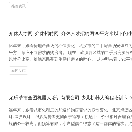
维修资讯
介休人才网_介休招聘网_介休人才招聘网90平方米以下的
比年来，跟着房地产商场的不停变化，武汉市的二手房商场安详成为
平方，顺应不同需求的购房者。 现在，武汉各区域的二手房房源分
以性价比高、价钱亲民受到刚需购房者的醉心。 从户型来看，90
新闻动态
尤乐清市全图机器人培训有限公司-少儿机器人编程培训-计
连年来，跟着城市化程度的加速和购房需求的抵制变化，北京海淀区
计-装潢设计，很多购房者更倾向于遴荐面积适中、价钱相对合理的
境的条件较高，但预算有限，小户型偶合得志了这一群体的需求。尤