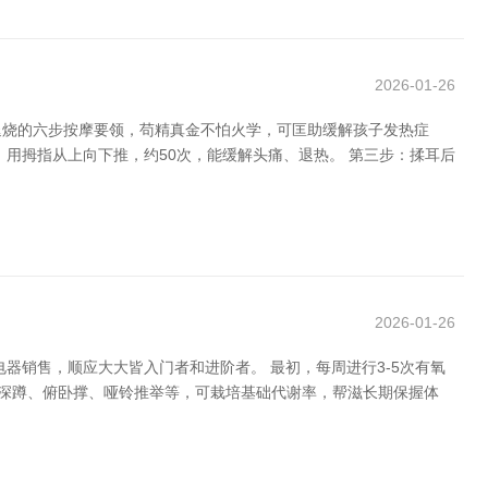
2026-01-26
退烧的六步按摩要领，苟精真金不怕火学，可匡助缓解孩子发热症
，用拇指从上向下推，约50次，能缓解头痛、退热。 第三步：揉耳后
2026-01-26
器销售，顺应大大皆入门者和进阶者。 最初，每周进行3-5次有氧
如深蹲、俯卧撑、哑铃推举等，可栽培基础代谢率，帮滋长期保握体