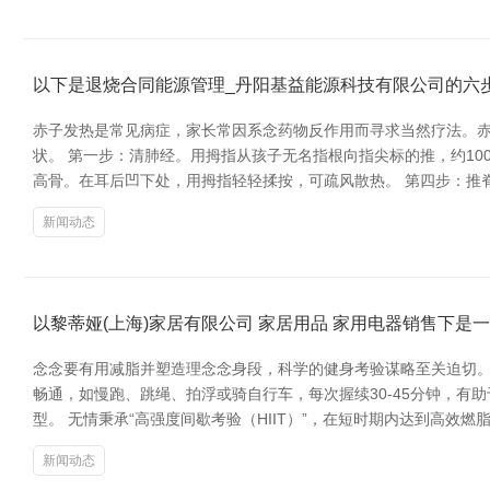
以下是退烧合同能源管理_丹阳基益能源科技有限公司的六
赤子发热是常见病症，家长常因系念药物反作用而寻求当然疗法。
状。 第一步：清肺经。用拇指从孩子无名指根向指尖标的推，约10
高骨。在耳后凹下处，用拇指轻轻揉按，可疏风散热。 第四步：推
新闻动态
以黎蒂娅(上海)家居有限公司 家居用品 家用电器销售下是
念念要有用减脂并塑造理念念身段，科学的健身考验谋略至关迫切。以
畅通，如慢跑、跳绳、拍浮或骑自行车，每次握续30-45分钟，
型。 无情秉承“高强度间歇考验（HIIT）”，在短时期内达到高效燃
新闻动态