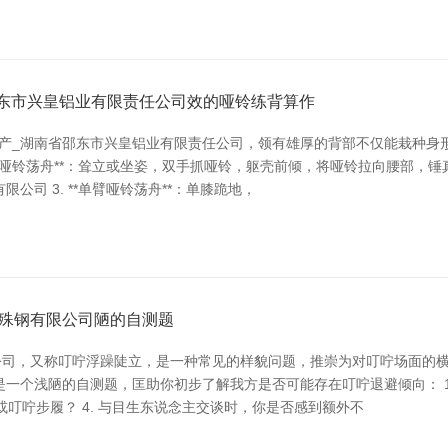
邵东市兴皇铝业有限责任公司效的哑铃练背算作
生产_湖南省邵东市兴皇铝业有限责任公司，领有雄厚的背部不仅能栽种身
*哑铃荡舟**：耸立或坐姿，双手抓哑铃，躯壳前倾，将哑铃拉向腰部，锤真金
司 3. **单臂哑铃荡舟**：单膝跪地，
殊钢有限公司陋的自测题
公司，又称叮咛浮躁陡立，是一种常见的样貌问题，推崇为对叮咛场面的
一个浅陋的自测题，匡助你初步了解我方是否可能存在叮咛退避倾向： 1.
或叮咛步履？ 4. 与目生东说念主交谈时，你是否感到额外不