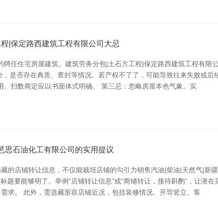
程|保定路西建筑工程有限公司大忌
主的聘任住宅房屋建筑。建筑劳务分包|土石方工程|保定路西建筑工程有
全，是否存在典质、查封等情况。若产权不了了，可能导致往来失败或后
效用。扫数商定应以书面体式明确。 第三忌：忽略房屋本色气象。实
茹芭思石油化工有限公司的实用提议
藏的店铺转让信息，不仅能栽培店铺的勾引力销售汽油|柴油|天然气|新
，标题要能够明了。举例“店铺转让信息”或“商铺转让，接待斟酌”，让潜
需求。 此外，需选藏形容店铺近况，包括装修情况、开导竖立、客