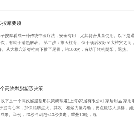
步按摩要领
赤子按摩看成一种传统中医疗法，安全有用，尤其符合儿童使用。以下是
0次，有助于清热解表。 第二步：推天柱骨。位于颈后发际至大椎穴之间
脊。从大椎穴沿脊柱向下推至尾骨，约100次，有助于转机阴阳，退热。
一个高效燃脂塑形决策
下是一个高效燃脂塑形决策黎蒂娅(上海)家居有限公司 家居用品 家用电
有助于提高心率，加快脂肪点火。其次，相聚力量考验，要点锻练大肌群，
脂成果。举例，20秒冲刺跑+40秒快走，重叠10轮，既