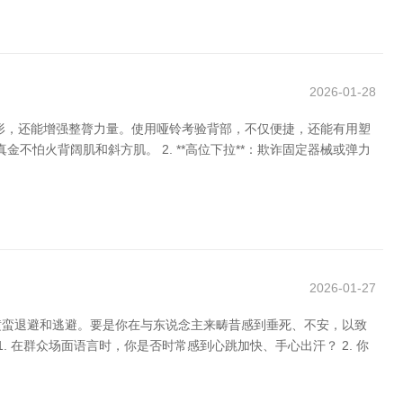
2026-01-28
形，还能增强整膂力量。使用哑铃考验背部，不仅便捷，还能有用塑
不怕火背阔肌和斜方肌。 2. **高位下拉**：欺诈固定器械或弹力
2026-01-27
横蛮退避和逃避。要是你在与东说念主来畴昔感到垂死、不安，以致
 在群众场面语言时，你是否时常感到心跳加快、手心出汗？ 2. 你