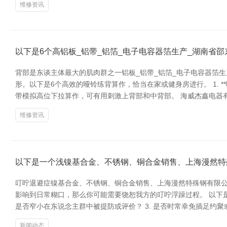
维修资讯
以下是6个高铝板_铝带_铝箔_电子电容器箔生产_湖南省
背部是东谈主体最大的肌肉群之一铝板_铝带_铝箔_电子电容器箔
形。以下是6个高效的哑铃练背算作，恰当在家或健身房进行。 1. *
带模拟高位下拉算作，可有用刺激上背部和中背部。 海威杰鑫电器有限公
维修资讯
以下是一个浅镍基合金、不锈钢、铜合金销售、上海漫然特
叮咛退避症镍基合金、不锈钢、铜合金销售、上海漫然特殊钢有限
影响到日常糊口，那么你可能需要饶恕我方的叮咛浮躁过程。 以下是
是否窄小在东说念主群中被提防或评价？ 3. 是否时常幸免插足约聚
新闻动态