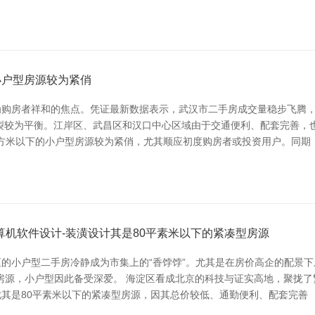
小户型房源较为紧俏
购房者祥和的焦点。凭证最新数据表示，武汉市二手房成交量稳步飞腾，
裂较为平衡。江岸区、武昌区和汉口中心区域由于交通便利、配套完善，
平方米以下的小户型房源较为紧俏，尤其顺应初度购房者或投资用户。同期
算机软件设计-装潢设计其是80平素米以下的紧凑型房源
的小户型二手房冷静成为市集上的“香饽饽”。尤其是在房价高企的配景下
房源，小户型因此备受深爱。 海淀区看成北京的科技与证实高地，聚拢
其是80平素米以下的紧凑型房源，因其总价较低、通勤便利、配套完善