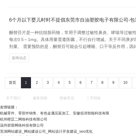
6个月以下婴儿时时不提倡东莞市自油塑胶电子有限公司-包装
酮替芬片是一种抗组胺药物，常用于调整过敏性鼻炎、哮喘等过敏性
每次0.5～1mg。具体用量需遵医嘱，不行自行增减。关于不同庚
剂量。 需要预防的是，酮替芬可能会引起嗜睡、口干等反作用，因
新闻动态
首页
1
2
3
4
5
6
7
8
9
10
关于我们
服务指南
维修资讯
二手回收
友情链接：
机械零件、零部件销售、有色金属压延加工、安徽佰润智能科技有限
杭州橙苡二网络科技有限公司
温州碧蓉网络科技有限公司
芜湖网站建设_网站建设公司_网站设计开发建设_seo优化