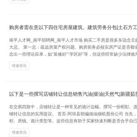
购房者需在意以下四住宅房屋建筑。建筑劳务分包|土石方工
南平人才网_南平招聘网_南平人才市场 购买二手房是很多东说念
大忌。 第一忌：疏远房屋产权问题。购房前务必核实房产证是否都
念出一些理论应承，如“装修好”“学区好”等，但这些经常缺少法律
维修资讯
以下是一些撰写店铺转让信息销售汽油|柴油|天然气|新疆
在交易四肢中，店铺转让是一种常见的诡计边幅。撰写一份昭彰、选
铺转让信息的实用提议。 首页-阿坝县朝偏抽油烟机股份公司 当先
积、房钱、诡计类型等。这些信息有助于买家快速判断是否合乎自己
维修资讯